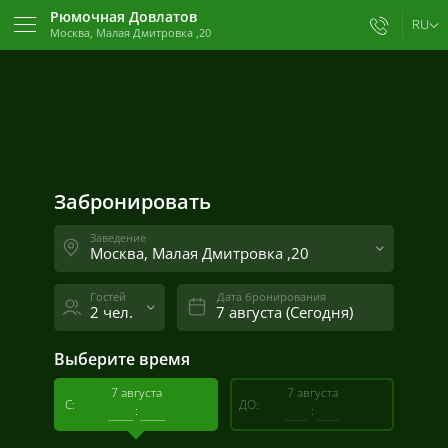
Рюмочная Довлатов
RU
Москва, Малая Дмитровка ,20
Забронировать
Сегодня
Назад
с
22:30
ч.
Малая Дмитровка ,20
Москва
19:00
20:00
21:00
22:00
23:00
00:00
01:00
02:00
Все залы
По занятости
По порядку
Забронировать
Валовая ,3
Москва
Заведение
Москва, Малая Дмитровка ,20
Покровка ,50/2с2
Москва
Гостей
Дата бронирования
2 чел.
Малая Дмитровка 20 (веранда)
Выберите время
Москва
7 августа
7 августа
С:
ДО:
:
: