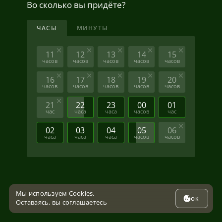
Во сколько вы придёте?
ЧАСЫ
МИНУТЫ
11
12
13
14
15
часов
часов
часов
часов
часов
16
17
18
19
20
часов
часов
часов
часов
часов
21
22
23
00
01
час
часа
часа
часов
час
02
03
04
05
06
часа
часа
часа
часов
часов
Мы используем Cookies.
OK
Оставаясь, вы соглашаетесь