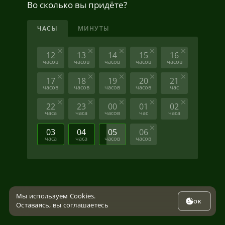
Во сколько вы придёте?
ЧАСЫ
МИНУТЫ
12
13
14
15
16
часов
часов
часов
часов
часов
17
18
19
20
21
часов
часов
часов
часов
час
22
23
00
01
02
часа
часа
часов
час
часа
03
04
05
06
часа
часа
часов
часов
Мы используем Cookies.
OK
Оставаясь, вы соглашаетесь