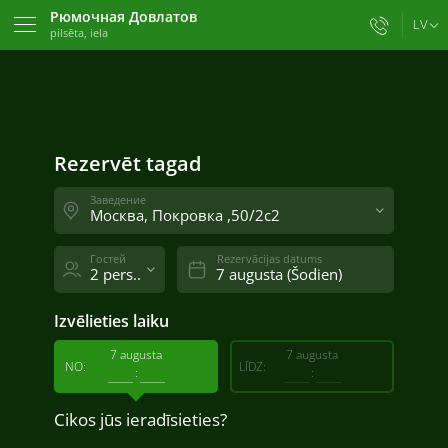
Рюмочная Довлатов
LV
pilsēta, iela
Rezervēt tagad
Šodien
Atpakaļ
No
12:00
Малая Дмитровка ,20
Москва
Rezervēt tagad
12:00
13:00
14:00
15:00
Pēc noslogojuma
Pēc kārtas
Заведение
Валовая ,3
Москва, Покровка ,50/2с2
Москва
Гостей
Rezervācijas datums
2 pers..
Покровка ,50/2с2
Москва
Izvēlieties laiku
Малая Дмитровка 20 (веранда)
7 augusta
7 augusta
Москва
NO:
LĪDZ:
:
:
Cikos jūs ieradīsieties?