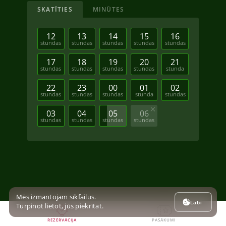
SKATĪTIES
MINŪTES
12
13
14
15
16
stundas
stundas
stundas
stundas
stundas
17
18
19
20
21
stundas
stundas
stundas
stundas
stunda
22
23
00
01
02
stundas
stundas
stundas
stunda
stundas
03
04
05
06
stundas
stundas
stundas
stundas
Mēs izmantojam sīkfailus.
Labi
Turpinot lietot, jūs piekrītat.
REZERVĀCIJA
PASĀKUMI